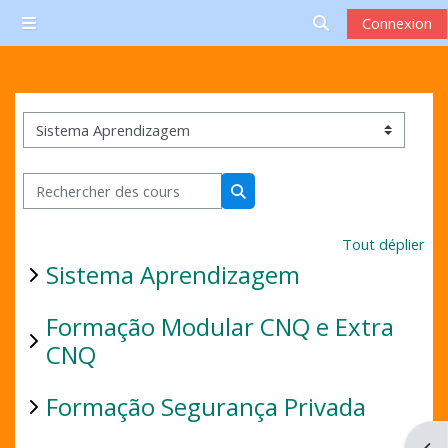
Passer au contenu principal
Connexion
Panneau latéral
Activer/désactive
Catégories de cours
Rechercher des cours
Rechercher des cours
Tout déplier
Sistema Aprendizagem
Formação Modular CNQ e Extra
CNQ
Formação Segurança Privada