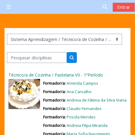
Ir para o conteúdo principal
Entrar
Painel lateral
Alternar a en
Categorias de disciplinas
Pesquisar disciplinas
Pesquisar disciplinas
Técnico/a de Cozinha / Pastelaria VII - 1ºPeríodo
Formador/a:
Arminda Campos
Formador/a:
Ana Carvalho
Formador/a:
Andreia de Fátima da Silva Viana
Formador/a:
Claudio Fernandes
Formador/a:
Priscila Mendes
Formador/a:
Andreia Filipa Miranda
Formador/a:
Maria Sofia Nascimento