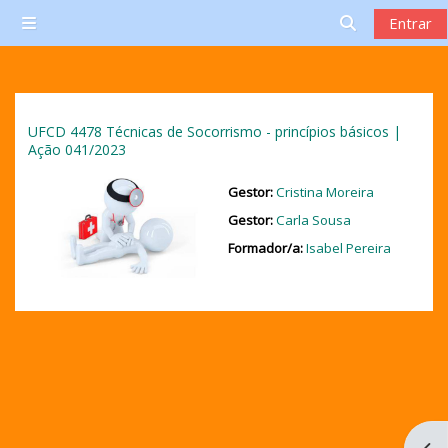
Salta al contenido principal
Entrar
Panel lateral
Selector de 
UFCD 4478 Técnicas de Socorrismo - princípios básicos |
Ação 041/2023
Gestor:
Cristina Moreira
Gestor:
Carla Sousa
Formador/a:
Isabel Pereira